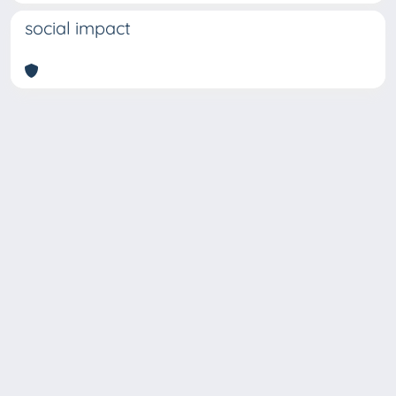
social impact
Copyright © 2026
Università degli Studi Trieste |
Dove
siamo
|
Privacy
Piazzale Europa,1 34127 Trieste, Italia -
Tel. +39 040.558.7111 - P.IVA 00211830328