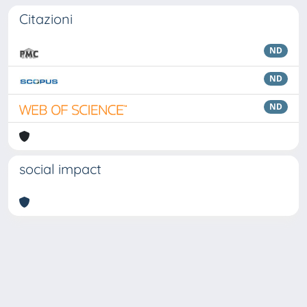
Citazioni
ND
ND
ND
social impact