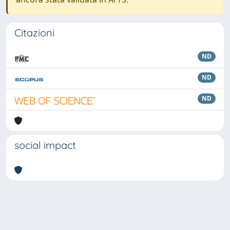
Citazioni
ND
ND
ND
social impact