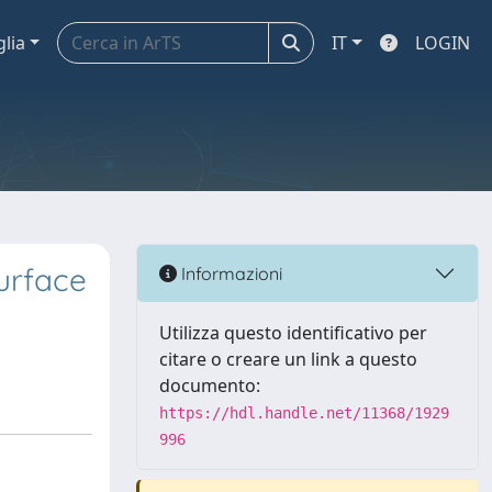
glia
IT
LOGIN
urface
Informazioni
Utilizza questo identificativo per
citare o creare un link a questo
documento:
https://hdl.handle.net/11368/1929
996