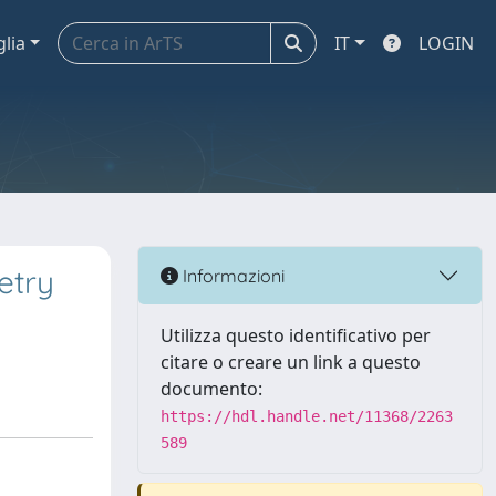
glia
IT
LOGIN
etry
Informazioni
Utilizza questo identificativo per
citare o creare un link a questo
documento:
https://hdl.handle.net/11368/2263
589