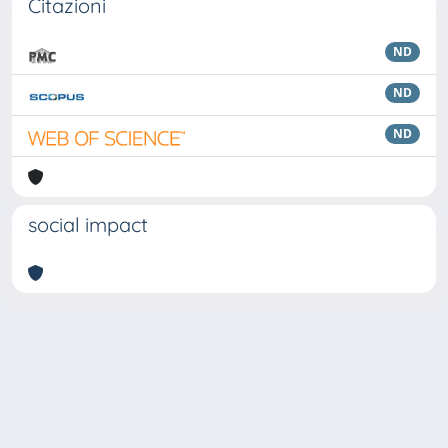
Citazioni
ND
ND
ND
social impact