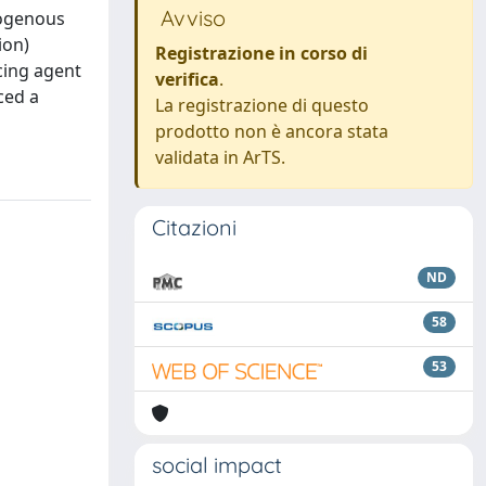
Avviso
xogenous
ion)
Registrazione in corso di
cing agent
verifica
.
ced a
La registrazione di questo
prodotto non è ancora stata
validata in ArTS.
Citazioni
ND
58
53
social impact