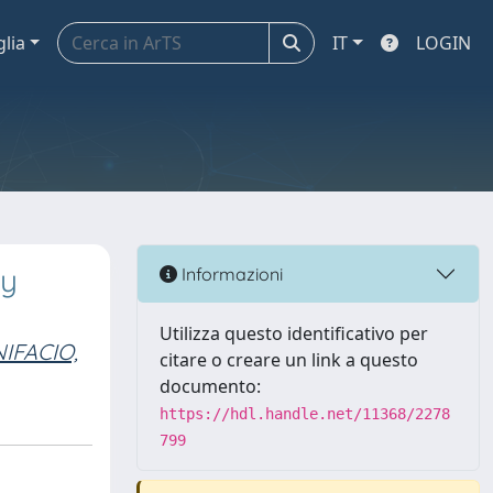
glia
IT
LOGIN
by
Informazioni
Utilizza questo identificativo per
IFACIO,
citare o creare un link a questo
documento:
https://hdl.handle.net/11368/2278
799