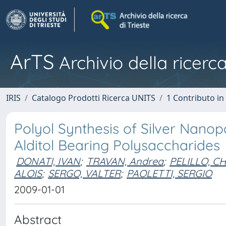
ArTS
Archivio della ricerca
IRIS
Catalogo Prodotti Ricerca UNITS
1 Contributo in 
Polyol Synthesis of Silver Nano
Alditol Bearing Polysaccharides
DONATI, IVAN
;
TRAVAN, Andrea
;
PELILLO, C
ALOIS
;
SERGO, VALTER
;
PAOLETTI, SERGIO
2009-01-01
Abstract