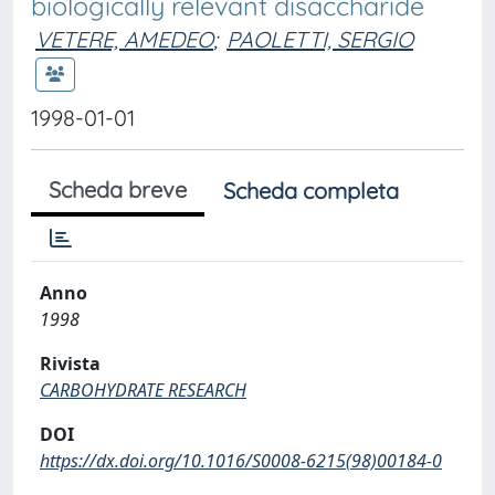
biologically relevant disaccharide
VETERE, AMEDEO
;
PAOLETTI, SERGIO
1998-01-01
Scheda breve
Scheda completa
Anno
1998
Rivista
CARBOHYDRATE RESEARCH
DOI
https://dx.doi.org/10.1016/S0008-6215(98)00184-0