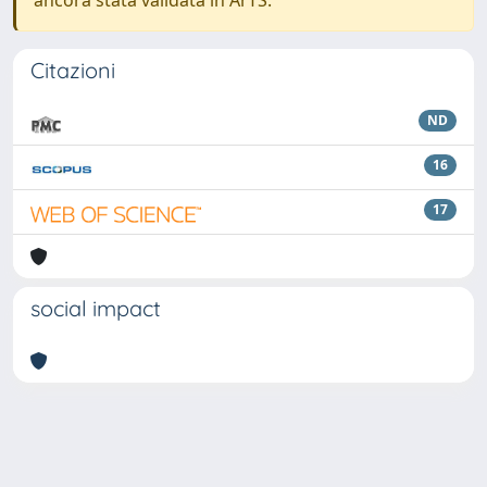
ancora stata validata in ArTS.
Citazioni
ND
16
17
social impact