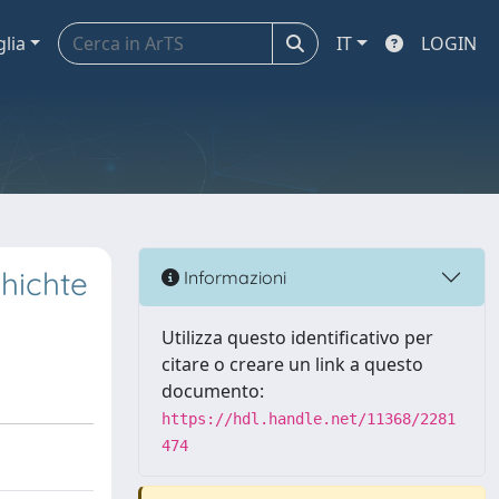
glia
IT
LOGIN
hichte
Informazioni
Utilizza questo identificativo per
citare o creare un link a questo
documento:
https://hdl.handle.net/11368/2281
474