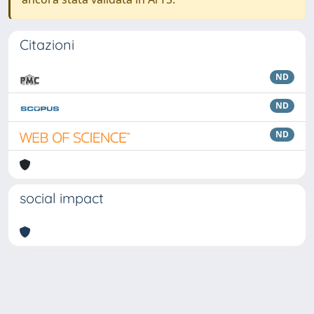
Citazioni
ND
ND
ND
social impact