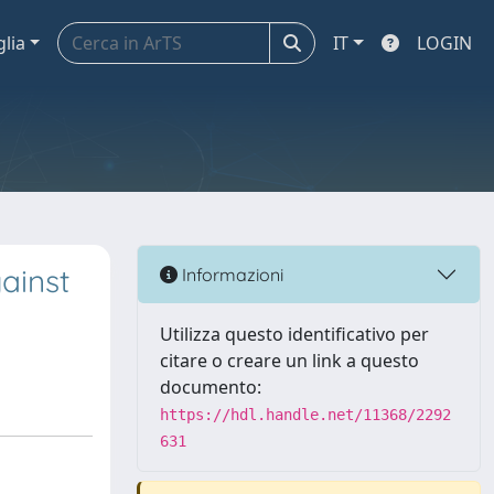
glia
IT
LOGIN
ainst
Informazioni
Utilizza questo identificativo per
citare o creare un link a questo
documento:
https://hdl.handle.net/11368/2292
631