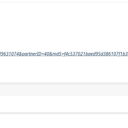
-70449631074&partnerID=40&md5=f4c537021baed95d386107f1b