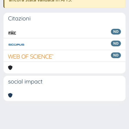
Citazioni
ND
ND
ND
social impact