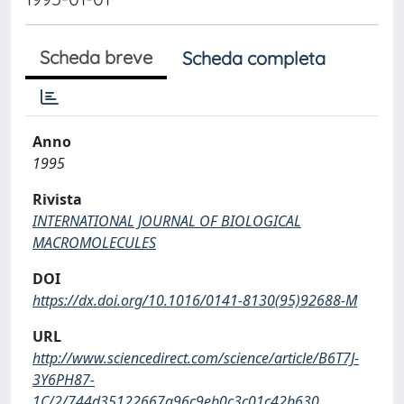
Scheda breve
Scheda completa
Anno
1995
Rivista
INTERNATIONAL JOURNAL OF BIOLOGICAL
MACROMOLECULES
DOI
https://dx.doi.org/10.1016/0141-8130(95)92688-M
URL
http://www.sciencedirect.com/science/article/B6T7J-
3Y6PH87-
1C/2/744d35122667a96c9eb0c3c01c42b630