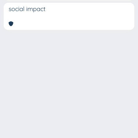
social impact
Copyright © 2026
Università degli Studi Trieste |
Dove
siamo
|
Privacy
Piazzale Europa,1 34127 Trieste, Italia -
Tel. +39 040.558.7111 - P.IVA 00211830328