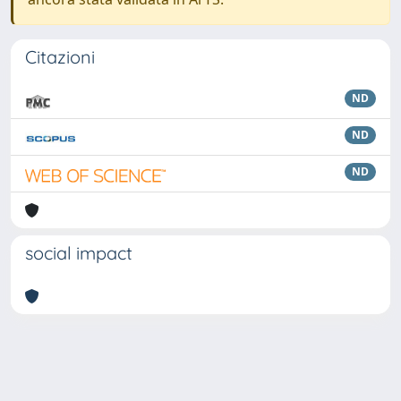
Citazioni
ND
ND
ND
social impact