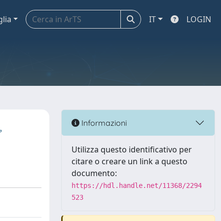
glia
IT
LOGIN
,
Informazioni
Utilizza questo identificativo per
citare o creare un link a questo
documento:
https://hdl.handle.net/11368/2294
523