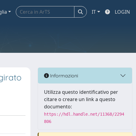
glia
IT
LOGIN
girato
Informazioni
Utilizza questo identificativo per
citare o creare un link a questo
documento:
https://hdl.handle.net/11368/2294
806