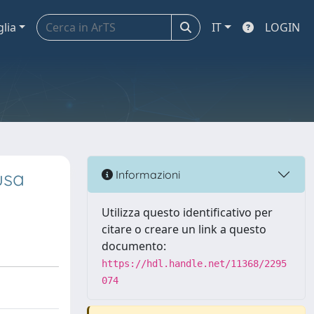
glia
IT
LOGIN
usa
Informazioni
Utilizza questo identificativo per
citare o creare un link a questo
documento:
https://hdl.handle.net/11368/2295
074