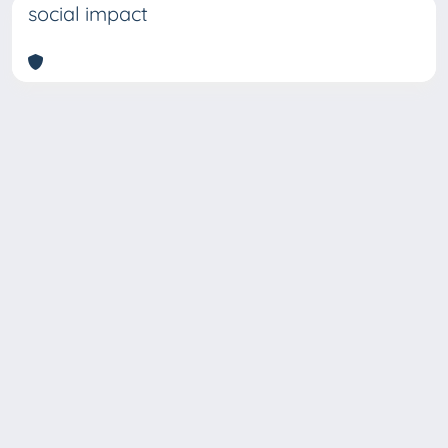
social impact
Copyright © 2026
Università degli Studi Trieste |
Dove
siamo
|
Privacy
Piazzale Europa,1 34127 Trieste, Italia -
Tel. +39 040.558.7111 - P.IVA 00211830328
- C.F. 80013890324 - P.E.C.: