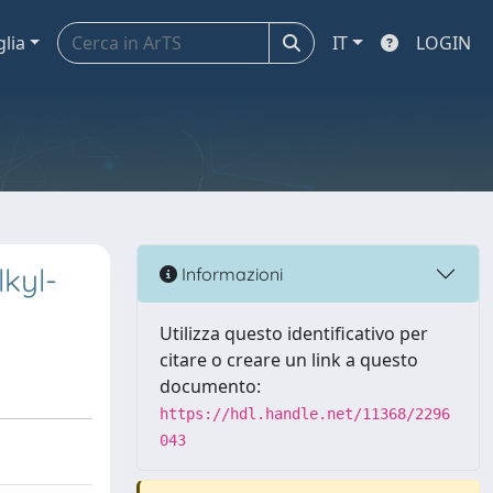
glia
IT
LOGIN
lkyl-
Informazioni
Utilizza questo identificativo per
citare o creare un link a questo
documento:
https://hdl.handle.net/11368/2296
043