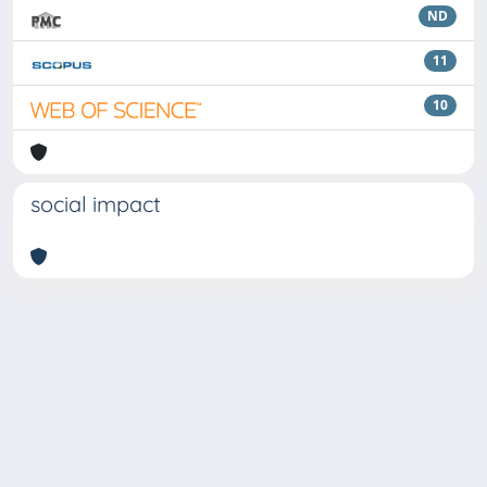
ND
11
10
social impact