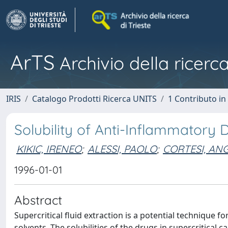
ArTS
Archivio della ricerca
IRIS
Catalogo Prodotti Ricerca UNITS
1 Contributo in 
Solubility of Anti-Inflammatory 
KIKIC, IRENEO
;
ALESSI, PAOLO
;
CORTESI, AN
1996-01-01
Abstract
Supercritical fluid extraction is a potential technique 
solvents. The solubilities of the drugs in supercritical