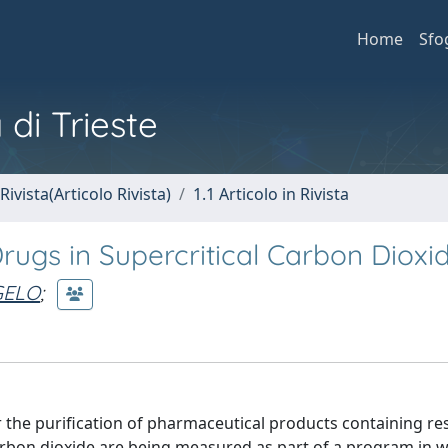
Home
Sfo
 di Trieste
Rivista(Articolo Rivista)
1.1 Articolo in Rivista
Drugs in Supercritical Carbon Dioxi
GELO
;
for the purification of pharmaceutical products containing re
 carbon dioxide are being measured as part of a program in 