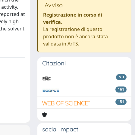
Avviso
activity,
reported at
Registrazione in corso di
ely high
verifica
.
 the solvent
La registrazione di questo
prodotto non è ancora stata
validata in ArTS.
Citazioni
ND
161
151
social impact