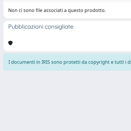
Non ci sono file associati a questo prodotto.
Pubblicazioni consigliate
I documenti in IRIS sono protetti da copyright e tutti i di
Università degli Studi Trieste |
Dove siamo
|
Privacy
Piazzale Europa,1 34127 Trieste, Italia - Tel. +39 040.558.7111 - 