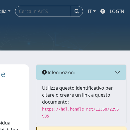
glia
IT
LOGIN
de
Informazioni
Utilizza questo identificativo per
citare o creare un link a questo
documento:
https://hdl.handle.net/11368/2296
995
sidual
which the