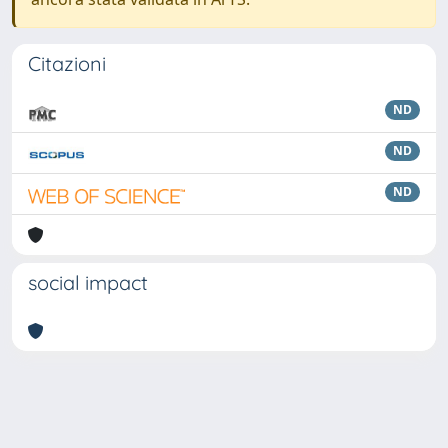
Citazioni
ND
ND
ND
social impact