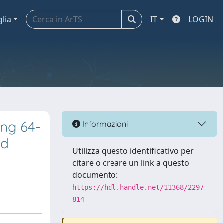
glia
IT
LOGIN
ing 64-
Informazioni
nd
Utilizza questo identificativo per
citare o creare un link a questo
documento:
https://hdl.handle.net/11368/2297
814