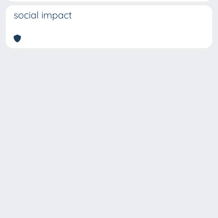
social impact
Copyright © 2026
Università degli Studi Trieste |
Dove
siamo
|
Privacy
Piazzale Europa,1 34127 Trieste, Italia -
Tel. +39 040.558.7111 - P.IVA 00211830328