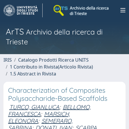
ArTS
Archivio della ricerca di
Trieste
IRIS
Catalogo Prodotti Ricerca UNITS
1 Contributo in Rivista(Articolo Rivista)
1.5 Abstract in Rivista
Characterization of Composites
Polysaccharide-Based Scaffolds
TURCO, GIANLUCA
;
BELLOMO,
FRANCESCA
;
MARSICH,
ELEONORA
;
SEMERARO,
SABRINA
;
DONATI, IVAN
;
SCARPA,