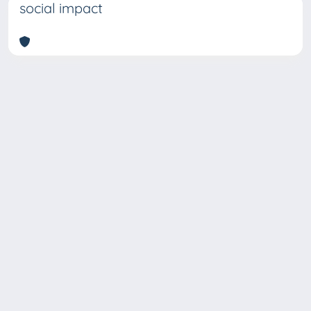
social impact
Copyright © 2026
Università degli Studi Trieste |
Dove
siamo
|
Privacy
Piazzale Europa,1 34127 Trieste, Italia -
Tel. +39 040.558.7111 - P.IVA 00211830328
- C.F. 80013890324 - P.E.C.: