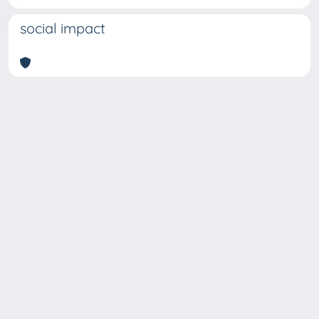
social impact
Copyright © 2026
Università degli Studi Trieste |
Dove
siamo
|
Privacy
Piazzale Europa,1 34127 Trieste, Italia -
Tel. +39 040.558.7111 - P.IVA 00211830328