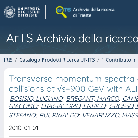
ArTS
Archivio della ricerca
IRIS
Catalogo Prodotti Ricerca UNITS
1 Contributo in 
Transverse momentum spectra of
collisions at √s=900 GeV with AL
BOSISIO, LUCIANO
;
BREGANT, MARCO
;
CAME
GIACOMO
;
FRAGIACOMO, ENRICO
;
GROSSO, R
STEFANO
;
RUI, RINALDO
;
VENARUZZO, MASS
2010-01-01