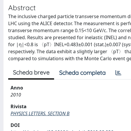
Abstract
The inclusive charged particle transverse momentum dis
LHC using the ALICE detector. The measurement is perfo
transverse momentum range 0.15<10 GeV/c. The correla
studied. Results are presented for inelastic (INEL) an
for |η|<0.8 is 〈pT〉INEL=0.483±0.001 (stat.)±0.007 (sys
respectively. The data exhibit a slightly larger 〈pT〉 t
compared to simulations with the Monte Carlo event g
Scheda breve
Scheda completa
Anno
2010
Rivista
PHYSICS LETTERS. SECTION B
DOI