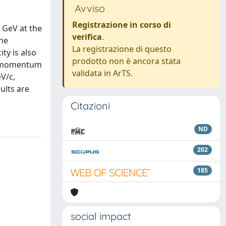
Avviso
Registrazione in corso di
 GeV at the
verifica
.
the
La registrazione di questo
ty is also
prodotto non è ancora stata
se momentum
validata in ArTS.
V/c,
ults are
Citazioni
ND
202
185
social impact