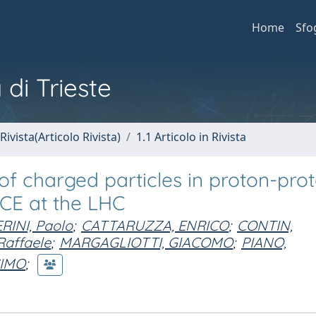
Home
Sfo
 di Trieste
Rivista(Articolo Rivista)
1.1 Articolo in Rivista
 charged particles in proton-pro
ICE at the LHC
RINI, Paolo
;
CATTARUZZA, ENRICO
;
CONTIN,
affaele
;
MARGAGLIOTTI, GIACOMO
;
PIANO,
IMO
;