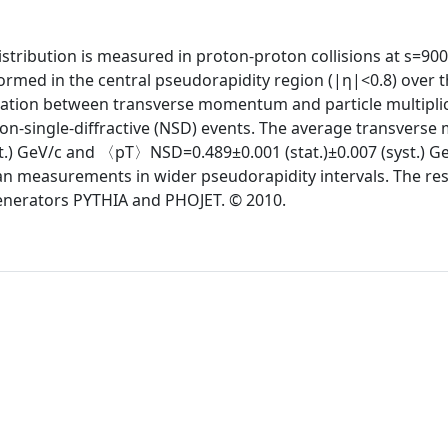
tribution is measured in proton-proton collisions at s=900
rmed in the central pseudorapidity region (|η|<0.8) over 
tion between transverse momentum and particle multiplici
d non-single-diffractive (NSD) events. The average transver
t.) GeV/c and 〈pT〉NSD=0.489±0.001 (stat.)±0.007 (syst.) Ge
han measurements in wider pseudorapidity intervals. The res
enerators PYTHIA and PHOJET. © 2010.