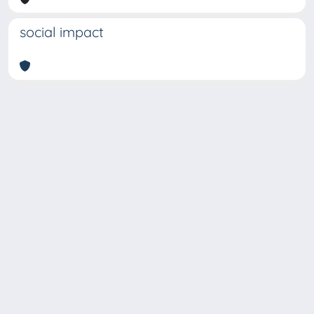
social impact
Copyright © 2026
Università degli Studi Trieste |
Dove
siamo
|
Privacy
Piazzale Europa,1 34127 Trieste, Italia -