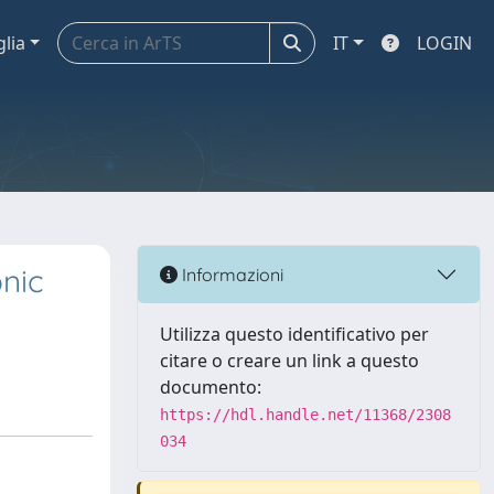
glia
IT
LOGIN
onic
Informazioni
Utilizza questo identificativo per
citare o creare un link a questo
documento:
https://hdl.handle.net/11368/2308
034