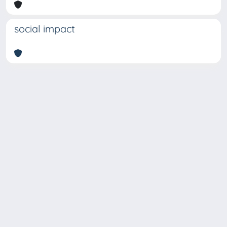
social impact
Copyright © 2026
Università degli Studi Trieste |
Dove
siamo
|
Privacy
Piazzale Europa,1 34127 Trieste, Italia -