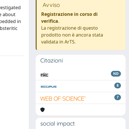
Avviso
vestigated
Registrazione in corso di
ge about
verifica
.
mbedded in
La registrazione di questo
bsteritic
prodotto non è ancora stata
validata in ArTS.
Citazioni
ND
8
7
social impact