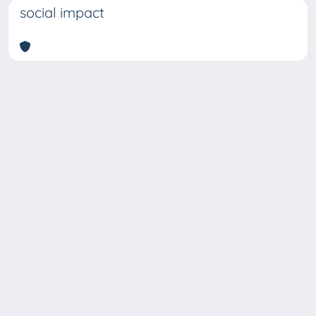
social impact
Copyright © 2026
Università degli Studi Trieste |
Dove
siamo
|
Privacy
Piazzale Europa,1 34127 Trieste, Italia -
Tel. +39 040.558.7111 - P.IVA 00211830328
- C.F. 80013890324 - P.E.C.: