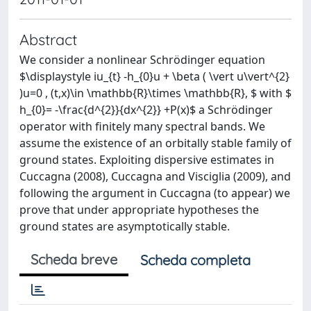
Abstract
We consider a nonlinear Schrödinger equation
$\displaystyle iu_{t} -h_{0}u + \beta ( \vert u\vert^{2}
)u=0 , (t,x)\in \mathbb{R}\times \mathbb{R}, $ with $
h_{0}= -\frac{d^{2}}{dx^{2}} +P(x)$ a Schrödinger
operator with finitely many spectral bands. We
assume the existence of an orbitally stable family of
ground states. Exploiting dispersive estimates in
Cuccagna (2008), Cuccagna and Visciglia (2009), and
following the argument in Cuccagna (to appear) we
prove that under appropriate hypotheses the
ground states are asymptotically stable.
Scheda breve
Scheda completa