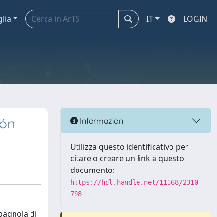
glia
IT
LOGIN
ión
Informazioni
Utilizza questo identificativo per
citare o creare un link a questo
documento:
https://hdl.handle.net/11368/2310
798
spagnola di