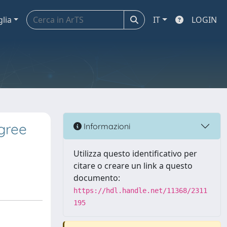
glia
IT
LOGIN
gree
Informazioni
Utilizza questo identificativo per
citare o creare un link a questo
documento:
https://hdl.handle.net/11368/2311
195