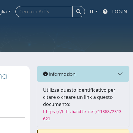
glia
IT
LOGIN
nal
Informazioni
Utilizza questo identificativo per
citare o creare un link a questo
documento:
https://hdl.handle.net/11368/2313
621