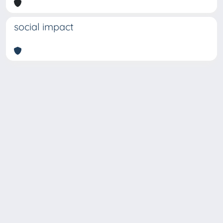
social impact
Copyright © 2026
Università degli Studi Trieste |
Dove
siamo
|
Privacy
Piazzale Europa,1 34127 Trieste, Italia -