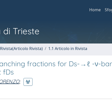
Home
Sfo
 di Trieste
Rivista(Articolo Rivista)
1.1 Articolo in Rivista
nching fractions for Ds-→ℓ -ν-bar
t fDs
LORENZO
;