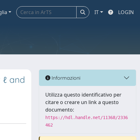
glia
IT
LOGIN
 ℓ and
Informazioni
Utilizza questo identificativo per
citare o creare un link a questo
documento:
https://hdl.handle.net/11368/2336
462