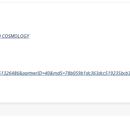
AND COSMOLOGY
-78651326486&partnerID=40&md5=78b059b1dc363dcc519235bcb