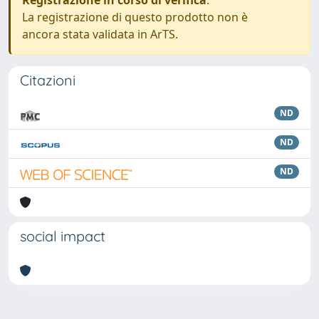
Registrazione in corso di verifica
.
La registrazione di questo prodotto non è
ancora stata validata in ArTS.
Citazioni
ND
ND
ND
social impact