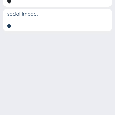
social impact
Copyright © 2026
Università degli Studi Trieste |
Dove
siamo
|
Privacy
Piazzale Europa,1 34127 Trieste, Italia -