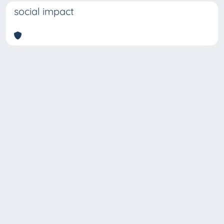
social impact
Copyright © 2026
Università degli Studi Trieste |
Dove
siamo
|
Privacy
Piazzale Europa,1 34127 Trieste, Italia -
Tel. +39 040.558.7111 - P.IVA 00211830328