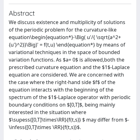
Abstract
We discuss existence and multiplicity of solutions
of the periodic problem for the curvature-like
equation\begin{equation*}-\Big( u'/{ \sqrt{a^2+
{u'}^2}}\Big)' = f(t,u) \end{equation*} by means of
variational techniques in the space of bounded
variation functions. As $a= 0$ is allowed,both the
prescribed curvature equation and the $1$-Laplace
equation are considered. We are concerned with
the case where the right-hand side $f$ of the
equation interacts with the beginning of the
spectrum of the $1$-Laplace operator with periodic
boundary conditions on $[0,T]$, being mainly
interested in the situation where
$\supess{[0,T]\times\RR}{f(t,s)} $ may differ from $-
\infess{[0,T]\times \RR}{f(t,s)}$.