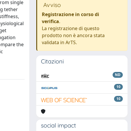
from single
Avviso
ng tether
Registrazione in corso di
tiffness,
verifica
.
ysiological
La registrazione di questo
get
prodotto non è ancora stata
ngation
validata in ArTS.
compare the
ic
Citazioni
ND
10
10
social impact