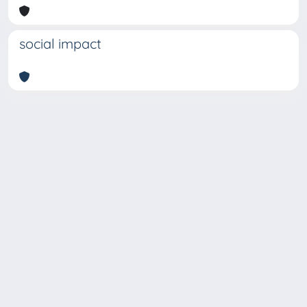
social impact
Copyright © 2026
Università degli Studi Trieste |
Dove
siamo
|
Privacy
Piazzale Europa,1 34127 Trieste, Italia -