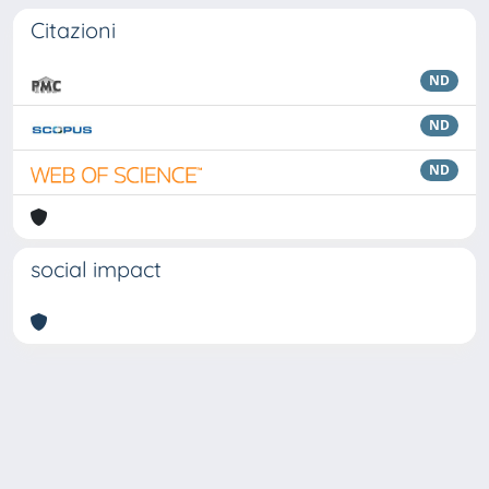
Citazioni
ND
ND
ND
social impact