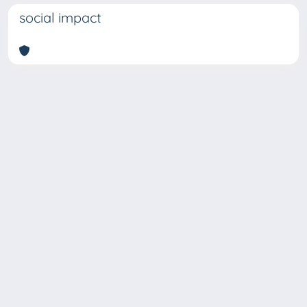
social impact
Copyright © 2026
Università degli Studi Trieste |
Dove
siamo
|
Privacy
Piazzale Europa,1 34127 Trieste, Italia -
Tel. +39 040.558.7111 - P.IVA 00211830328