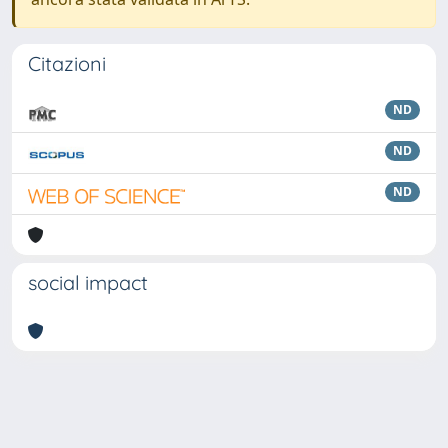
Citazioni
ND
ND
ND
social impact