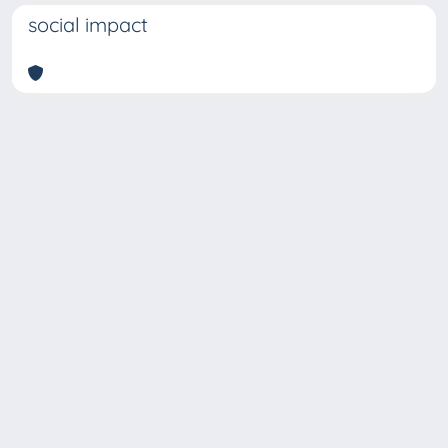
social impact
Copyright © 2026
Università degli Studi Trieste |
Dove
siamo
|
Privacy
Piazzale Europa,1 34127 Trieste, Italia -
Tel. +39 040.558.7111 - P.IVA 00211830328