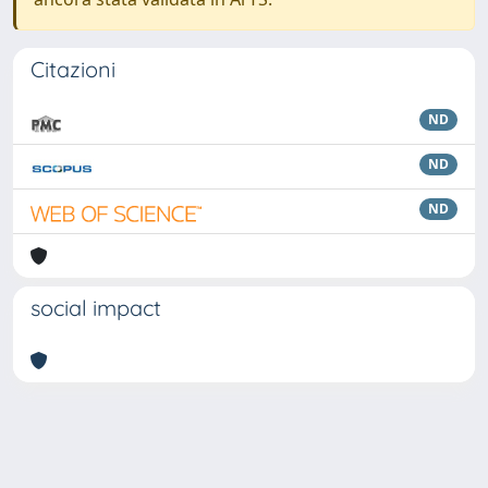
Citazioni
ND
ND
ND
social impact